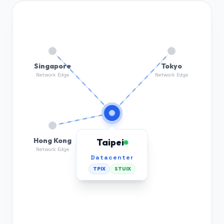
Singapore
Tokyo
Network Edge
Network Edge
Hong Kong
Taipei
Network Edge
Datacenter
TPIX
STUIX