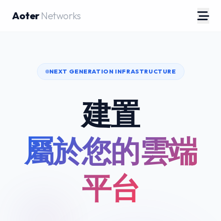
Aoter
Networks
NEXT GENERATION INFRASTRUCTURE
建置
屬於您的雲端
平台